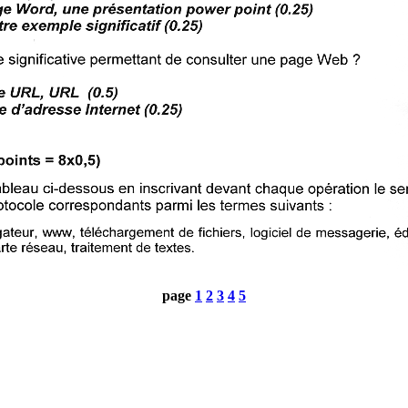
page
1
2
3
4
5