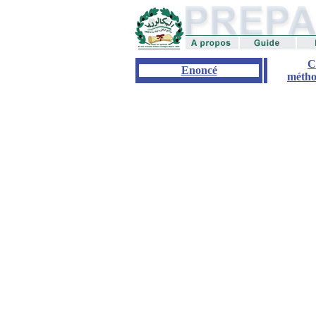
C
Enoncé
métho