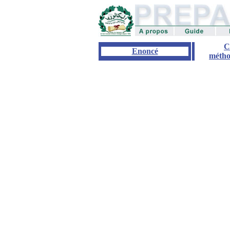
C
Enoncé
métho