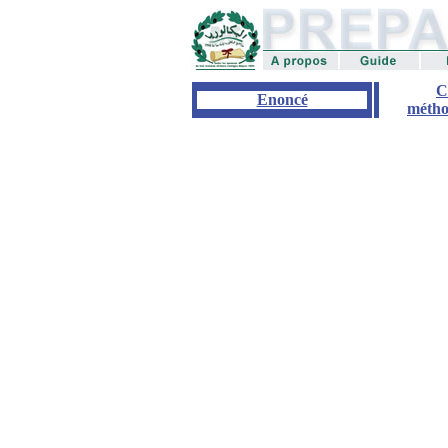
C
Enoncé
métho