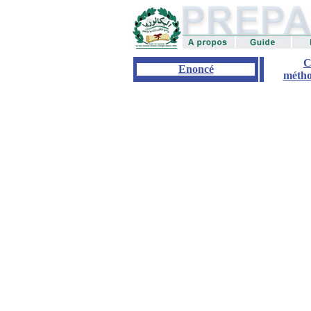
C
Enoncé
métho