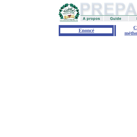
C
Enoncé
métho