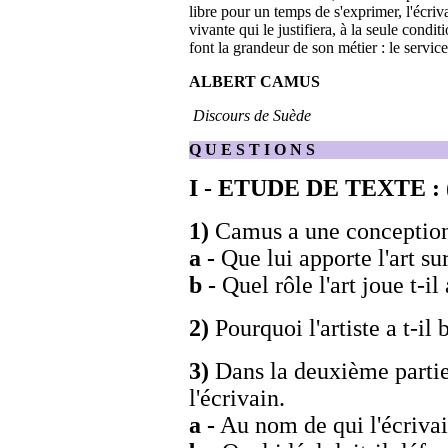
libre pour un temps de s'exprimer, l'écri
vivante qui le justifiera, à la seule condit
font la grandeur de son métier : le service d
ALBERT CAMUS
Discours de Suède
Q U E S T I O N S
I - ETUDE DE TEXTE :
1)
Camus a une conception p
a -
Que lui apporte l'art su
b -
Quel rôle l'art joue t-i
2)
Pourquoi l'artiste a t-il
3)
Dans la deuxième partie 
l'écrivain.
a -
Au nom de qui l'écrivain