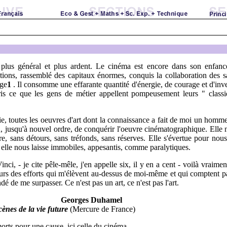
 plus général et plus ardent. Le cinéma est encore dans son enfance,
ons, rassemblé des capitaux énormes, conquis la collaboration des sava
oge
1
. Il consomme une effarante quantité d'énergie, de courage et d'inve
s ce que les gens de métier appellent pompeusement leurs " class
, toutes les oeuvres d'art dont la connaissance a fait de moi un homme
eu, jusqu'à nouvel ordre, de conquérir l'oeuvre cinématographique. Elle 
tère, sans détours, sans tréfonds, sans réserves. Elle s'évertue pour n
 elle nous laisse immobiles, appesantis, comme paralytiques.
i, - je cite pêle-mêle, j'en appelle six, il y en a cent - voilà vraim
oujours des efforts qui m'élèvent au-dessus de moi-même et qui comptent 
 de me surpasser. Ce n'est pas un art, ce n'est pas l'art.
Georges Duhamel
cènes de la vie future
(Mercure de France)
orts pour une cause, ici celle du cinéma.