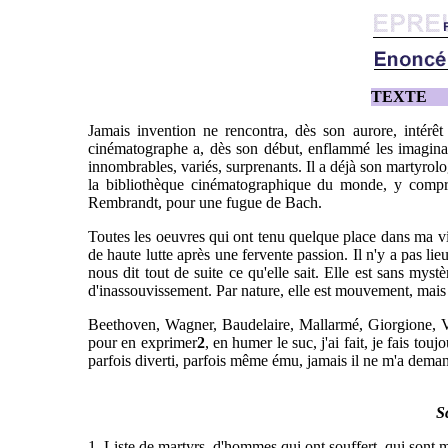
TEXTE
Jamais invention ne rencontra, dès son aurore, intérêt
cinématographe a, dès son début, enflammé les imaginati
innombrables, variés, surprenants. Il a déjà son martyrol
la bibliothèque cinématographique du monde, y compri
Rembrandt, pour une fugue de Bach.
Toutes les oeuvres qui ont tenu quelque place dans ma vie
de haute lutte après une fervente passion. Il n'y a pas li
nous dit tout de suite ce qu'elle sait. Elle est sans mys
d'inassouvissement. Par nature, elle est mouvement, mais
Beethoven, Wagner, Baudelaire, Mallarmé, Giorgione, Vinc
pour en exprimer
2
, en humer le suc, j'ai fait, je fais t
parfois diverti, parfois même ému, jamais il ne m'a demandé
S
1. Liste de martyrs, d'hommes qui ont souffert, qui sont m