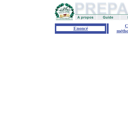
C
Enoncé
métho