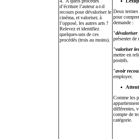
4. A quels procédés
Lexiq
d’écriture l’auteur a-t-il
Deux termes 
recours pour dévaloriser le
pour compren
cinéma, et valoriser, à
demande :
l’opposé, les autres arts ?
Relevez et identifiez
"
dévaloriser
quelques-uns de ces
présenter de 
procédés (trois au moins).
"
valoriser le
mettre en reli
positifs.
"
avoir recou
employer.
Attent
Comme les p
appartiennent
différentes, 
compte de tr
catégorie.