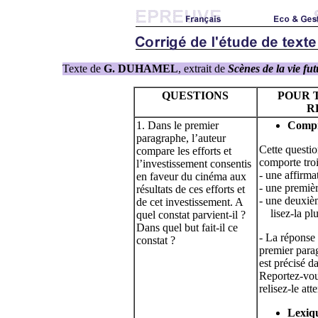
Texte de
G. DUHAMEL
, extrait de
Scènes de la vie fut
QUESTIONS
POUR 
R
1. Dans le premier
Compr
paragraphe, l’auteur
Cette questio
compare les efforts et
comporte troi
l’investissement consentis
- une affirma
en faveur du cinéma aux
- une premiè
résultats de ces efforts et
- une deuxiè
de cet investissement. A
lisez-la plu
quel constat parvient-il ?
Dans quel but fait-il ce
- La réponse 
constat ?
premier para
est précisé d
Reportez-vou
relisez-le att
Lexiq