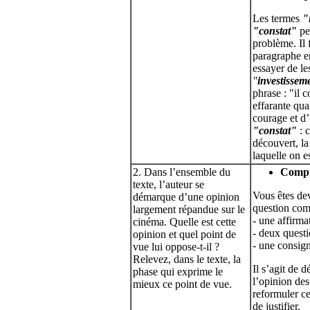
Les termes
"
"constat"
pe
problème. Il 
paragraphe e
essayer de l
"
investissem
phrase : "il
effarante qua
courage et d’
"constat"
: c
découvert, la
laquelle on es
2. Dans l’ensemble du
Compr
texte, l’auteur se
Vous êtes de
démarque d’une opinion
question com
largement répandue sur le
- une affirma
cinéma. Quelle est cette
- deux questi
opinion et quel point de
- une consig
vue lui oppose-t-il ?
Relevez, dans le texte, la
Il s’agit de 
phase qui exprime le
l’opinion des
mieux ce point de vue.
reformuler ce
de justifier.