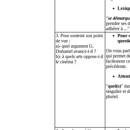
Lexiq
"
se démarqu
prendre ses d
adhérer à ..."
3. Pour soutenir son point
Pour 
de vue :
questi
a)- quel argument G.
On vous parl
Duhamel avance-t-il ?
qui permet de
b)- à quels arts oppose-t-il
facilement ce
le cinéma ?
précédente.
Attent
"
quel(s)
" dan
singulier et d
pluriel.