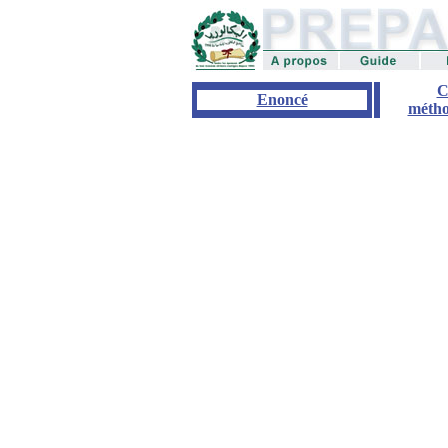
C
Enoncé
métho