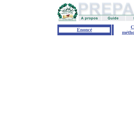
C
Enoncé
métho