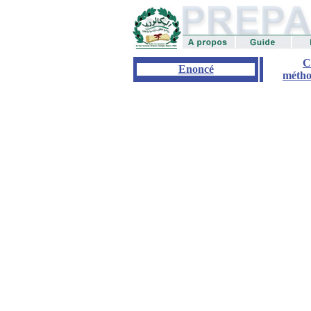
C
Enoncé
métho