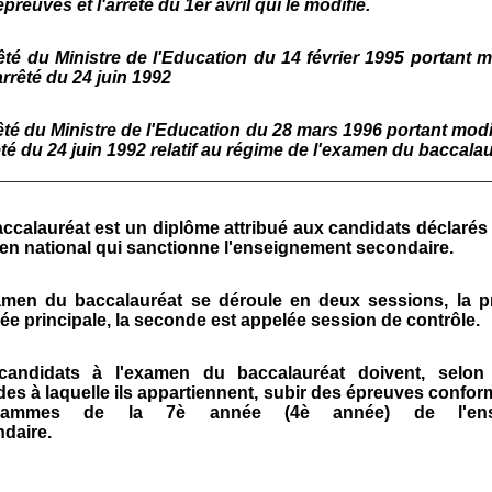
preuves et l'arrêté du 1er avril qui le modifie.
rêté du Ministre de l'Education du 14 février 1995 portant m
arrêté du 24 juin 1992
rêté du Ministre de l'Education du 28 mars 1996 portant modi
êté du 24 juin 1992 relatif au régime de l'examen du baccalau
ccalauréat est un diplôme attribué aux candidats déclarés
n national qui sanctionne l'enseignement secondaire.
men du baccalauréat se déroule en deux sessions, la p
ée principale, la seconde est appelée session de contrôle.
candidats à l'examen du baccalauréat doivent, selon 
des à laquelle ils appartiennent, subir des épreuves confo
grammes de la 7è année (4è année) de l'ense
daire.