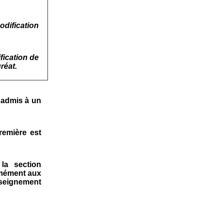
odification
fication de
réat.
 admis à un
remière est
la section
rmément aux
ignement