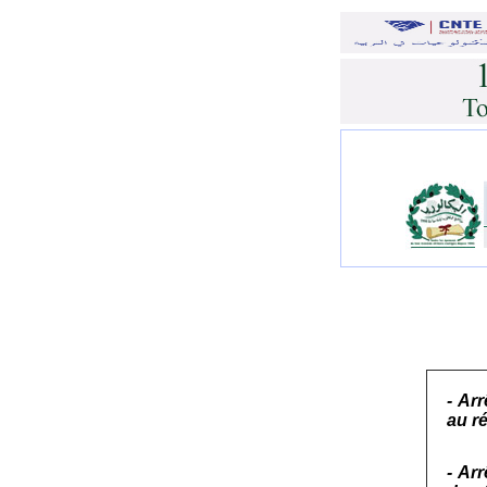
- Ar
au r
- Ar