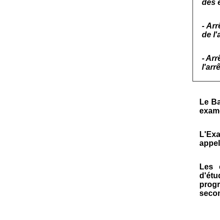
des é
- Ar
de l'
- Ar
l'arr
Le Ba
exame
L'Exa
appel
Les 
d'étu
pro
secon